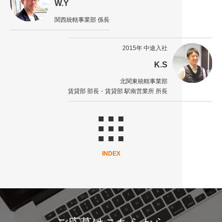
W.Y
関西統轄事業部 係長
2015年 中途入社
K.S
北関東統轄事業部
賃貸部 部長・賃貸部 駅南営業所 所長
INDEX